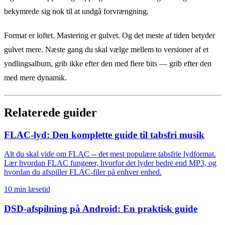
bekymrede sig nok til at undgå forvrængning.
Format er loftet. Mastering er gulvet. Og det meste af tiden betyder
gulvet mere. Næste gang du skal vælge mellem to versioner af et
yndlingsalbum, grib ikke efter den med flere bits — grib efter den
med mere dynamik.
Relaterede guider
FLAC-lyd: Den komplette guide til tabsfri musik
Alt du skal vide om FLAC -- det mest populære tabsfrie lydformat.
Lær hvordan FLAC fungerer, hvorfor det lyder bedre end MP3, og
hvordan du afspiller FLAC-filer på enhver enhed.
10 min læsetid
DSD-afspilning på Android: En praktisk guide