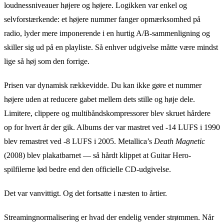
loudnessniveauer højere og højere. Logikken var enkel og
selvforstærkende: et højere nummer fanger opmærksomhed på
radio, lyder mere imponerende i en hurtig A/B-sammenligning og
skiller sig ud på en playliste. Så enhver udgivelse måtte være mindst
lige så høj som den forrige.
Prisen var dynamisk rækkevidde. Du kan ikke gøre et nummer
højere uden at reducere gabet mellem dets stille og høje dele.
Limitere, clippere og multibåndskompressorer blev skruet hårdere
op for hvert år der gik. Albums der var mastret ved -14 LUFS i 1990
blev remastret ved -8 LUFS i 2005. Metallica’s
Death Magnetic
(2008) blev plakatbarnet — så hårdt klippet at Guitar Hero-
spilfilerne lød bedre end den officielle CD-udgivelse.
Det var vanvittigt. Og det fortsatte i næsten to årtier.
Streamingnormalisering er hvad der endelig vender strømmen. Når