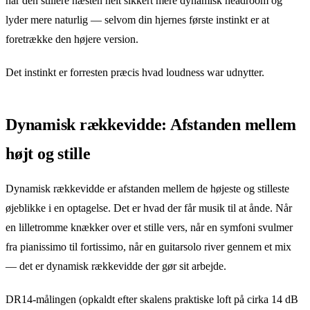
har den stillere næsten helt sikkert mere dynamisk headroom og
lyder mere naturlig — selvom din hjernes første instinkt er at
foretrække den højere version.
Det instinkt er forresten præcis hvad loudness war udnytter.
Dynamisk rækkevidde: Afstanden mellem
højt og stille
Dynamisk rækkevidde er afstanden mellem de højeste og stilleste
øjeblikke i en optagelse. Det er hvad der får musik til at ånde. Når
en lilletromme knækker over et stille vers, når en symfoni svulmer
fra pianissimo til fortissimo, når en guitarsolo river gennem et mix
— det er dynamisk rækkevidde der gør sit arbejde.
DR14-målingen (opkaldt efter skalens praktiske loft på cirka 14 dB