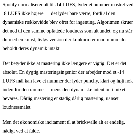
Spotify normaliserer alt til -14 LUFS, lyder et nummer mastret ved
-8 LUFS ikke højere — det lyder bare værre, fordi al den
dynamiske rækkevidde blev ofret for ingenting. Algoritmen skruer
det ned til den samme opfattede loudness som alt andet, og nu står
du med en knust, livløs version der konkurrerer mod numre der
beholdt deres dynamik intakt.
Det betyder ikke at mastering ikke længere er vigtig. Det er det
absolut. En dygtig masteringsingeniør der arbejder mod et -14
LUFS mål kan lave et nummer der lyder punchy, klart og højt nok
inden for den ramme — mens den dynamiske intention i mixet
bevares. Dårlig mastering er stadig dårlig mastering, uanset
loudnessmålet.
Men det økonomiske incitament til at brickwalle alt er endelig,
nådigt ved at falde.