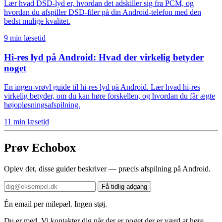
Lær hvad DSD-lyd er, hvordan det adskiller sig fra PCM, og
hvordan du afspiller DSD-filer på din Android-telefon med den
bedst mulige kvalitet.
9 min læsetid
Hi-res lyd på Android: Hvad der virkelig betyder
noget
En ingen-vrøvl guide til hi-res lyd på Android. Lær hvad hi-res
virkelig betyder, om du kan høre forskellen, og hvordan du får ægte
højopløsningsafspilning.
11 min læsetid
Prøv Echobox
Oplev det, disse guider beskriver — præcis afspilning på Android.
Få tidlig adgang
Én email per milepæl. Ingen støj.
Du er med. Vi kontakter dig når der er noget der er værd at høre.