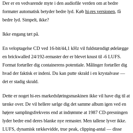
Der er en vedvarende myte i den audiofile verden om at bedre
formater automatisk betyder bedre lyd. Køb
hi-res versionen
, få
bedre lyd. Simpelt, ikke?
Ikke engang tæt på.
En veloptagelse CD ved 16-bit/44,1 kHz vil fuldstændigt ødelægge
en brickwalled 24/192-remaster der er blevet knust til -6 LUFS.
Format fortæller dig containerens potentiale. Målinger fortæller dig
hvad der faktisk er indeni. Du kan putte skrald i en krystalvase —
det er stadig skrald.
Dette er noget hi-res markedsføringsmaskinen ikke vil have dig til at
tænke over. De vil hellere sælge dig det samme album igen ved en
højere samplingsfrekvens end at indrømme at 1987 CD-presningen
lyder bedre end deres blanke nye remaster. Men tallene lyver ikke.
LUFS, dynamisk rækkevidde, true peak, clipping-antal — disse