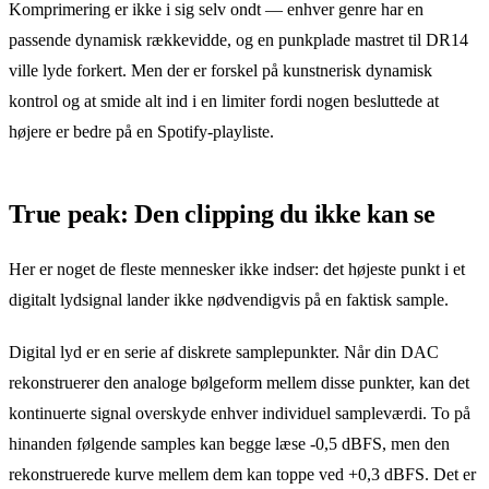
Komprimering er ikke i sig selv ondt — enhver genre har en
passende dynamisk rækkevidde, og en punkplade mastret til DR14
ville lyde forkert. Men der er forskel på kunstnerisk dynamisk
kontrol og at smide alt ind i en limiter fordi nogen besluttede at
højere er bedre på en Spotify-playliste.
True peak: Den clipping du ikke kan se
Her er noget de fleste mennesker ikke indser: det højeste punkt i et
digitalt lydsignal lander ikke nødvendigvis på en faktisk sample.
Digital lyd er en serie af diskrete samplepunkter. Når din DAC
rekonstruerer den analoge bølgeform mellem disse punkter, kan det
kontinuerte signal overskyde enhver individuel sampleværdi. To på
hinanden følgende samples kan begge læse -0,5 dBFS, men den
rekonstruerede kurve mellem dem kan toppe ved +0,3 dBFS. Det er