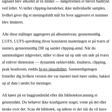
signalet blev afkortet af en limiter — bølgeformen er blevet fladtrykt
ved loftet. Vi tæller clipping-hændelser, ikke individuelle samples,
hvilket giver dig et meningsfuldt mål for hvor aggressivt et nummer
blev limiteret.
Alle disse målinger aggregeres på albumniveau: gennemsnitlig
LUFS, LUFS-spredning (hvor konsistent masteringen er på tværs af
numre), gennemsnitlig DR og samlet clipping-antal. Når du
sammenligner udgivelser, stiller vi disse tal op side om side på tværs
af enhver dimension — dynamisk rækkevidde, loudness, clipping,
peak headroom, endda
hi-res plausibilitet
. Sammenligningen
fortæller dig hvilken version der var mastret med mere omhu, bakket
op af data i stedet for meninger.
Alt kører på en baggrundstråd efter din biblioteksscanning er
gennemført. Du behøver ikke konfigurere noget, vente på det eller
tænke over det. Scan dit bibliotek, og tallene er der når du vil have