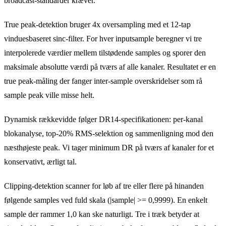
broadcast-standarder kræver.
True peak-detektion bruger 4x oversampling med et 12-tap
vinduesbaseret sinc-filter. For hver inputsample beregner vi tre
interpolerede værdier mellem tilstødende samples og sporer den
maksimale absolutte værdi på tværs af alle kanaler. Resultatet er en
true peak-måling der fanger inter-sample overskridelser som rå
sample peak ville misse helt.
Dynamisk rækkevidde følger DR14-specifikationen: per-kanal
blokanalyse, top-20% RMS-selektion og sammenligning mod den
næsthøjeste peak. Vi tager minimum DR på tværs af kanaler for et
konservativt, ærligt tal.
Clipping-detektion scanner for løb af tre eller flere på hinanden
følgende samples ved fuld skala (|sample| >= 0,9999). En enkelt
sample der rammer 1,0 kan ske naturligt. Tre i træk betyder at