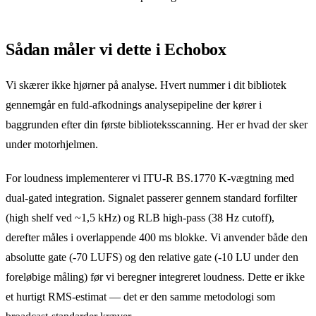
Sådan måler vi dette i Echobox
Vi skærer ikke hjørner på analyse. Hvert nummer i dit bibliotek
gennemgår en fuld-afkodnings analysepipeline der kører i
baggrunden efter din første biblioteksscanning. Her er hvad der sker
under motorhjelmen.
For loudness implementerer vi ITU-R BS.1770 K-vægtning med
dual-gated integration. Signalet passerer gennem standard forfilter
(high shelf ved ~1,5 kHz) og RLB high-pass (38 Hz cutoff),
derefter måles i overlappende 400 ms blokke. Vi anvender både den
absolutte gate (-70 LUFS) og den relative gate (-10 LU under den
foreløbige måling) før vi beregner integreret loudness. Dette er ikke
et hurtigt RMS-estimat — det er den samme metodologi som