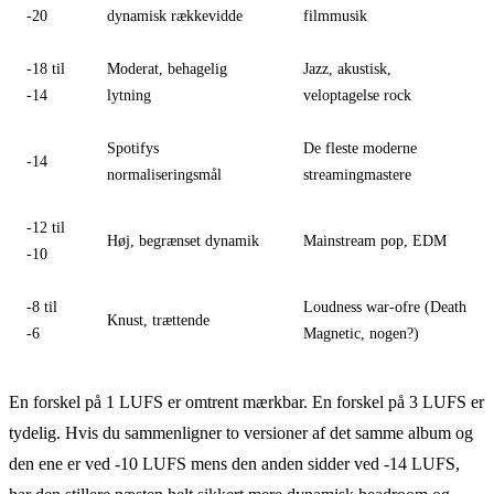
-20
dynamisk rækkevidde
filmmusik
-18 til
Moderat, behagelig
Jazz, akustisk,
-14
lytning
veloptagelse rock
Spotifys
De fleste moderne
-14
normaliseringsmål
streamingmastere
-12 til
Høj, begrænset dynamik
Mainstream pop, EDM
-10
-8 til
Loudness war-ofre (Death
Knust, trættende
-6
Magnetic, nogen?)
En forskel på 1 LUFS er omtrent mærkbar. En forskel på 3 LUFS er
tydelig. Hvis du sammenligner to versioner af det samme album og
den ene er ved -10 LUFS mens den anden sidder ved -14 LUFS,