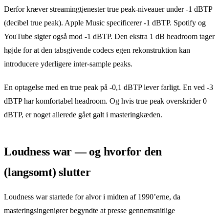
Derfor kræver streamingtjenester true peak-niveauer under -1 dBTP
(decibel true peak). Apple Music specificerer -1 dBTP. Spotify og
YouTube sigter også mod -1 dBTP. Den ekstra 1 dB headroom tager
højde for at den tabsgivende codecs egen rekonstruktion kan
introducere yderligere inter-sample peaks.
En optagelse med en true peak på -0,1 dBTP lever farligt. En ved -3
dBTP har komfortabel headroom. Og hvis true peak overskrider 0
dBTP, er noget allerede gået galt i masteringkæden.
Loudness war — og hvorfor den
(langsomt) slutter
Loudness war startede for alvor i midten af 1990’erne, da
masteringsingeniører begyndte at presse gennemsnitlige