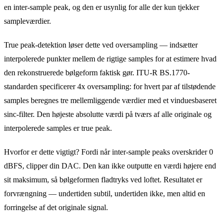
en inter-sample peak, og den er usynlig for alle der kun tjekker
sampleværdier.
True peak-detektion løser dette ved oversampling — indsætter
interpolerede punkter mellem de rigtige samples for at estimere hvad
den rekonstruerede bølgeform faktisk gør. ITU-R BS.1770-
standarden specificerer 4x oversampling: for hvert par af tilstødende
samples beregnes tre mellemliggende værdier med et vinduesbaseret
sinc-filter. Den højeste absolutte værdi på tværs af alle originale og
interpolerede samples er true peak.
Hvorfor er dette vigtigt? Fordi når inter-sample peaks overskrider 0
dBFS, clipper din DAC. Den kan ikke outputte en værdi højere end
sit maksimum, så bølgeformen fladtryks ved loftet. Resultatet er
forvrængning — undertiden subtil, undertiden ikke, men altid en
forringelse af det originale signal.