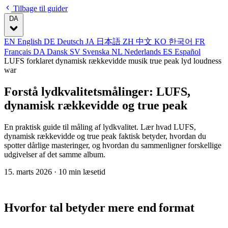
Tilbage til guider
DA
EN
English
DE
Deutsch
JA
日本語
ZH
中文
KO
한국어
FR
Français
DA
Dansk
SV
Svenska
NL
Nederlands
ES
Español
LUFS forklaret
dynamisk rækkevidde musik
true peak lyd
loudness
war
Forstå lydkvalitetsmålinger: LUFS,
dynamisk rækkevidde og true peak
En praktisk guide til måling af lydkvalitet. Lær hvad LUFS,
dynamisk rækkevidde og true peak faktisk betyder, hvordan du
spotter dårlige masteringer, og hvordan du sammenligner forskellige
udgivelser af det samme album.
15. marts 2026
· 10 min læsetid
Hvorfor tal betyder mere end format