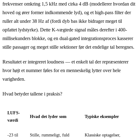
frekvenser omkring 1,5 kHz med cirka 4 dB (modellerer hvordan dit
hoved og ører former indkommende lyd), og et high-pass filter der
ruller alt under 38 Hz af (fordi dyb bas ikke bidrager meget til
opfattet lydstyrke). Dette K-vægtede signal måles derefter i 400-
millisekunders blokke, og en dual-gated integrationsproces kasserer
stille passager og meget stille sektioner før det endelige tal beregnes.
Resultatet er integreret loudness — et enkelt tal der repræsenterer
hvor højt et nummer føles for en menneskelig lytter over hele
varigheden.
Hvad betyder tallene i praksis?
LUFS-
Hvad det lyder som
Typiske eksempler
værdi
-23 til
Stille, rummeligt, fuld
Klassiske optagelser,