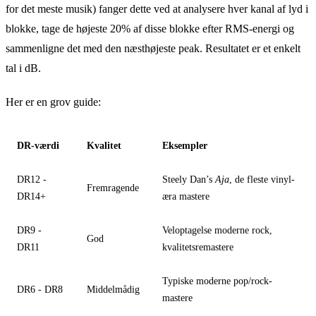
for det meste musik) fanger dette ved at analysere hver kanal af lyd i
blokke, tage de højeste 20% af disse blokke efter RMS-energi og
sammenligne det med den næsthøjeste peak. Resultatet er et enkelt
tal i dB.
Her er en grov guide:
DR-værdi
Kvalitet
Eksempler
DR12 -
Steely Dan’s
Aja
, de fleste vinyl-
Fremragende
DR14+
æra mastere
DR9 -
Veloptagelse moderne rock,
God
DR11
kvalitetsremastere
Typiske moderne pop/rock-
DR6 - DR8
Middelmådig
mastere