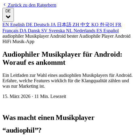
Zurück zu den Ratgebern
DE
EN
English
DE
Deutsch
JA
日本語
ZH
中文
KO
한국어
FR
Français
DA
Dansk
SV
Svenska
NL
Nederlands
ES
Español
audiophiler Musikplayer Android
bester Audiophile Player Android
HiFi Musik-App
Audiophiler Musikplayer für Android:
Worauf es ankommt
Ein Leitfaden zur Wahl eines audiophilen Musikplayers für Android.
Erfahre, welche Features wirklich für die Klangqualität zählen und
was nur Marketing ist.
15. März 2026
· 11 Min. Lesezeit
Was macht einen Musikplayer
“audiophil”?