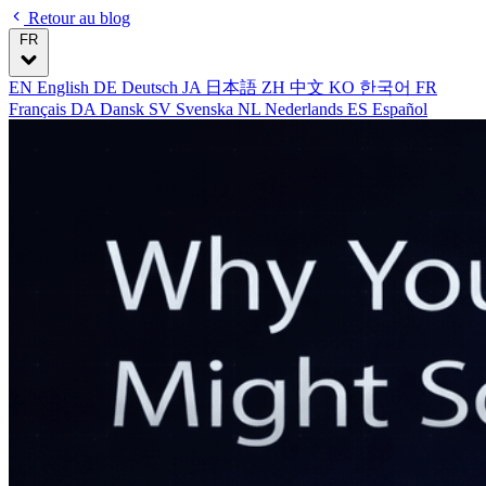
Retour au blog
FR
EN
English
DE
Deutsch
JA
日本語
ZH
中文
KO
한국어
FR
Français
DA
Dansk
SV
Svenska
NL
Nederlands
ES
Español