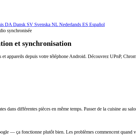
ais
DA
Dansk
SV
Svenska
NL
Nederlands
ES
Español
udio synchronisée
tion et synchronisation
s et appareils depuis votre téléphone Android. Découvrez UPnP, Chromec
tes dans différentes pièces en même temps. Passer de la cuisine au salon
gle — ça fonctionne plutôt bien. Les problèmes commencent quand vous a