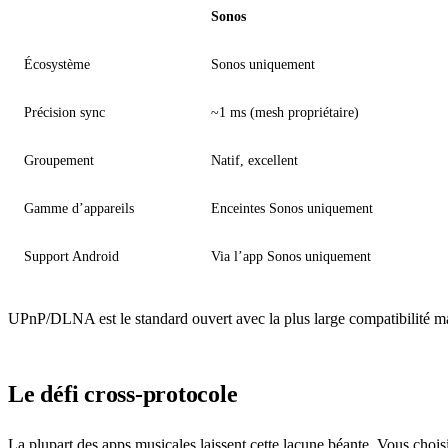
Sonos
Écosystème
Sonos uniquement
Précision sync
~1 ms (mesh propriétaire)
Groupement
Natif, excellent
Gamme d’appareils
Enceintes Sonos uniquement
Support Android
Via l’app Sonos uniquement
UPnP/DLNA est le standard ouvert avec la plus large compatibilité m
Le défi cross-protocole
La plupart des apps musicales laissent cette lacune béante. Vous chois