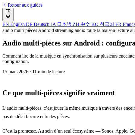
Retour aux guides
FR
EN
English
DE
Deutsch
JA
日本語
ZH
中文
KO
한국어
FR
Franç
audio multi-pièces Android
streaming audio toute la maison
lecture a
Audio multi-pièces sur Android : configura
Comment lire de la musique en synchronisation sur plusieurs enceinte
configuration.
15 mars 2026
· 11 min de lecture
Ce que multi-pièces signifie vraiment
L’audio multi-pièces, c’est jouer la même musique à travers des encein
pas de délai bizarre entre les pièces.
C’est la promesse. Au sein d’un seul écosystème — Sonos, Apple, Goo