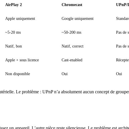
AirPlay 2
Chromecast
UPnP/
Apple uniquement
Google uniquement
Standar
~5-20 ms
~50-200 ms
Pas de s
Natif, bon
Natif, correct
Pas de 
Apple + sous licence
Cast-enabled
Récepte
Non disponible
Oui
Oui
atérielle. Le problème : UPnP n’a absolument aucun concept de groupem
issez un appareil. L’autre pièce reste silencieuse. Le problème est archi