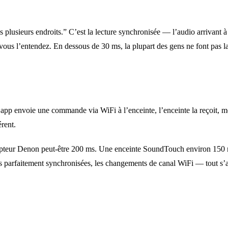
 plusieurs endroits.” C’est la lecture synchronisée — l’audio arrivant à 
ous l’entendez. En dessous de 30 ms, la plupart des gens ne font pas la 
pp envoie une commande via WiFi à l’enceinte, l’enceinte la reçoit, me
rent.
pteur Denon peut-être 200 ms. Une enceinte SoundTouch environ 150 ms
s pas parfaitement synchronisées, les changements de canal WiFi — tout s’