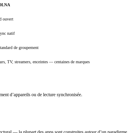
DLNA
d ouvert
ync natif
standard de groupement
urs, TV, streamers, enceintes — centaines de marques
ent d’appareils ou de lecture synchronisée.
tectural — la plupart des apps sont construites autour d’un paradigme