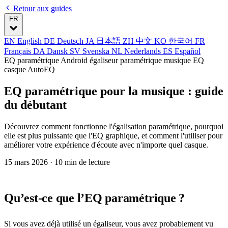
Retour aux guides
FR
EN
English
DE
Deutsch
JA
日本語
ZH
中文
KO
한국어
FR
Français
DA
Dansk
SV
Svenska
NL
Nederlands
ES
Español
EQ paramétrique Android
égaliseur paramétrique musique
EQ
casque
AutoEQ
EQ paramétrique pour la musique : guide
du débutant
Découvrez comment fonctionne l'égalisation paramétrique, pourquoi
elle est plus puissante que l'EQ graphique, et comment l'utiliser pour
améliorer votre expérience d'écoute avec n'importe quel casque.
15 mars 2026
· 10 min de lecture
Qu’est-ce que l’EQ paramétrique ?
Si vous avez déjà utilisé un égaliseur, vous avez probablement vu