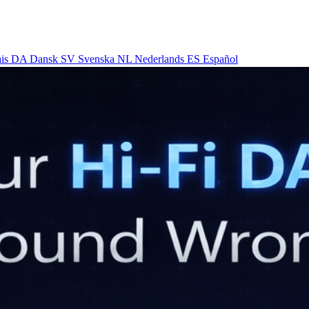
ais
DA
Dansk
SV
Svenska
NL
Nederlands
ES
Español