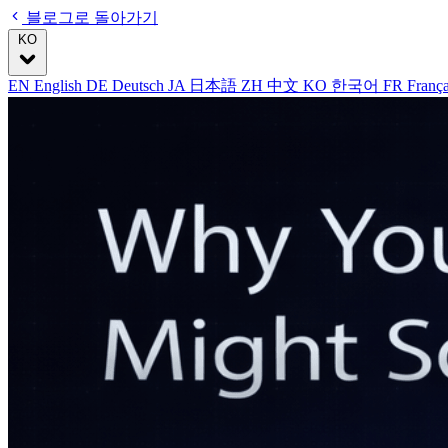
블로그로 돌아가기
KO
EN
English
DE
Deutsch
JA
日本語
ZH
中文
KO
한국어
FR
Franç