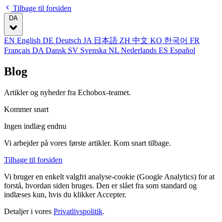
Tilbage til forsiden
DA
EN
English
DE
Deutsch
JA
日本語
ZH
中文
KO
한국어
FR
Français
DA
Dansk
SV
Svenska
NL
Nederlands
ES
Español
Blog
Artikler og nyheder fra Echobox-teamet.
Kommer snart
Ingen indlæg endnu
Vi arbejder på vores første artikler. Kom snart tilbage.
Tilbage til forsiden
Vi bruger en enkelt valgfri analyse-cookie (Google Analytics) for at
forstå, hvordan siden bruges. Den er slået fra som standard og
indlæses kun, hvis du klikker Accepter.
Detaljer i vores
Privatlivspolitik
.