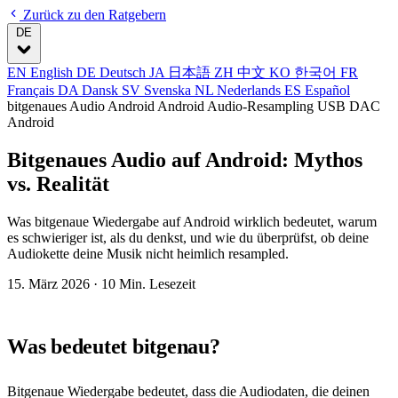
Zurück zu den Ratgebern
DE
EN
English
DE
Deutsch
JA
日本語
ZH
中文
KO
한국어
FR
Français
DA
Dansk
SV
Svenska
NL
Nederlands
ES
Español
bitgenaues Audio Android
Android Audio-Resampling
USB DAC
Android
Bitgenaues Audio auf Android: Mythos
vs. Realität
Was bitgenaue Wiedergabe auf Android wirklich bedeutet, warum
es schwieriger ist, als du denkst, und wie du überprüfst, ob deine
Audiokette deine Musik nicht heimlich resampled.
15. März 2026
· 10 Min. Lesezeit
Was bedeutet bitgenau?
Bitgenaue Wiedergabe bedeutet, dass die Audiodaten, die deinen