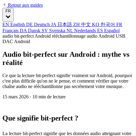
Retour aux guides
FR
EN
English
DE
Deutsch
JA
日本語
ZH
中文
KO
한국어
FR
Français
DA
Dansk
SV
Svenska
NL
Nederlands
ES
Español
audio bit-perfect Android
rééchantillonnage audio Android
USB
DAC Android
Audio bit-perfect sur Android : mythe vs
réalité
Ce que la lecture bit-perfect signifie vraiment sur Android, pourquoi
c'est plus difficile qu'on ne le pense, et comment vérifier que votre
chaîne audio ne rééchantillonne pas secrètement votre musique.
15 mars 2026
· 10 min de lecture
Que signifie bit-perfect ?
La lecture bit-perfect signifie que les données audio atteignant votre