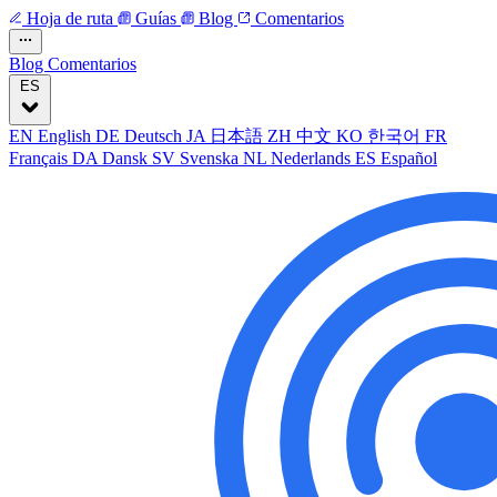
Hoja de ruta
Guías
Blog
Comentarios
Blog
Comentarios
ES
EN
English
DE
Deutsch
JA
日本語
ZH
中文
KO
한국어
FR
Français
DA
Dansk
SV
Svenska
NL
Nederlands
ES
Español