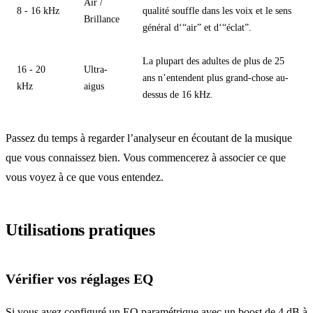
Air /
8 - 16 kHz
qualité souffle dans les voix et le sens
Brillance
général d‘“air” et d‘“éclat”.
La plupart des adultes de plus de 25
16 - 20
Ultra-
ans n’entendent plus grand-chose au-
kHz
aigus
dessus de 16 kHz.
Passez du temps à regarder l’analyseur en écoutant de la musique
que vous connaissez bien. Vous commencerez à associer ce que
vous voyez à ce que vous entendez.
Utilisations pratiques
Vérifier vos réglages EQ
Si vous avez configuré un
EQ paramétrique
avec un boost de 4 dB à