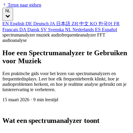
Terug naar gidsen
NL
EN
English
DE
Deutsch
JA
日本語
ZH
中文
KO
한국어
FR
Français
DA
Dansk
SV
Svenska
NL
Nederlands
ES
Español
spectrumanalyzer muziek
audiofrequentieanalyzer
FFT
audioanalyse
Hoe een Spectrumanalyzer te Gebruiken
voor Muziek
Een praktische gids voor het lezen van spectrumanalyzers en
frequentiedisplays. Leer hoe elk frequentiebereik klinkt, hoe je
audioproblemen herkent, en hoe je realtime analyse gebruikt om je
luisterervaring te verbeteren.
15 maart 2026
· 9 min leestijd
Wat een spectrumanalyzer toont