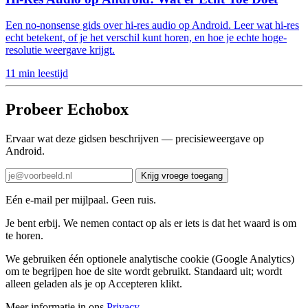
Een no-nonsense gids over hi-res audio op Android. Leer wat hi-res
echt betekent, of je het verschil kunt horen, en hoe je echte hoge-
resolutie weergave krijgt.
11 min leestijd
Probeer Echobox
Ervaar wat deze gidsen beschrijven — precisieweergave op
Android.
Krijg vroege toegang
Eén e-mail per mijlpaal. Geen ruis.
Je bent erbij. We nemen contact op als er iets is dat het waard is om
te horen.
We gebruiken één optionele analytische cookie (Google Analytics)
om te begrijpen hoe de site wordt gebruikt. Standaard uit; wordt
alleen geladen als je op Accepteren klikt.
Meer informatie in ons
Privacy
.