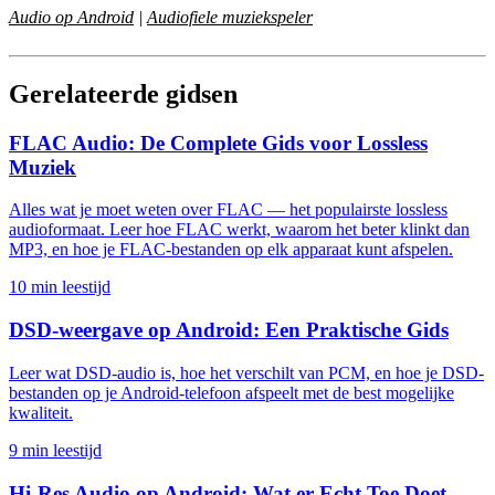
Audio op Android
|
Audiofiele muziekspeler
Gerelateerde gidsen
FLAC Audio: De Complete Gids voor Lossless
Muziek
Alles wat je moet weten over FLAC — het populairste lossless
audioformaat. Leer hoe FLAC werkt, waarom het beter klinkt dan
MP3, en hoe je FLAC-bestanden op elk apparaat kunt afspelen.
10 min leestijd
DSD-weergave op Android: Een Praktische Gids
Leer wat DSD-audio is, hoe het verschilt van PCM, en hoe je DSD-
bestanden op je Android-telefoon afspeelt met de best mogelijke
kwaliteit.
9 min leestijd
Hi-Res Audio op Android: Wat er Echt Toe Doet