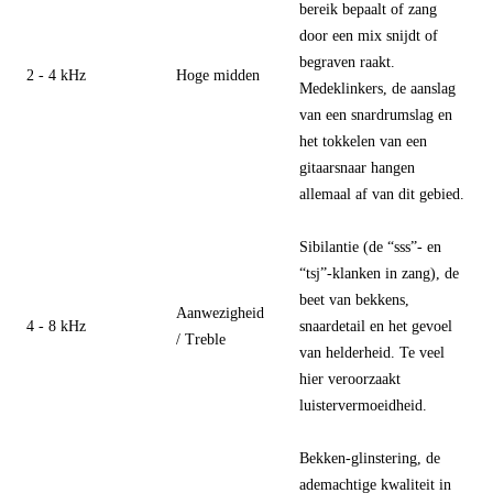
bereik bepaalt of zang
door een mix snijdt of
begraven raakt.
2 - 4 kHz
Hoge midden
Medeklinkers, de aanslag
van een snardrumslag en
het tokkelen van een
gitaarsnaar hangen
allemaal af van dit gebied.
Sibilantie (de “sss”- en
“tsj”-klanken in zang), de
beet van bekkens,
Aanwezigheid
4 - 8 kHz
snaardetail en het gevoel
/ Treble
van helderheid. Te veel
hier veroorzaakt
luistervermoeidheid.
Bekken-glinstering, de
ademachtige kwaliteit in