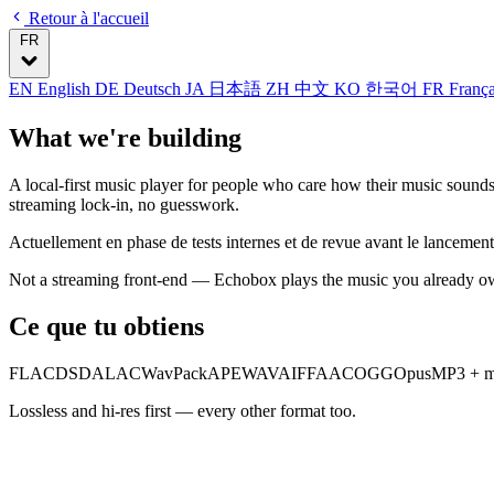
Retour à l'accueil
FR
EN
English
DE
Deutsch
JA
日本語
ZH
中文
KO
한국어
FR
Franç
What we're building
A local-first music player for people who care how their music sounds
streaming lock-in, no guesswork.
Actuellement en phase de tests internes et de revue avant le lancement
Not a streaming front-end — Echobox plays the music you already o
Ce que tu obtiens
FLAC
DSD
ALAC
WavPack
APE
WAV
AIFF
AAC
OGG
Opus
MP3
+ 
Lossless and hi-res first — every other format too.