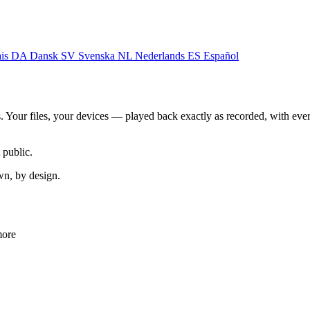
ais
DA
Dansk
SV
Svenska
NL
Nederlands
ES
Español
. Your files, your devices — played back exactly as recorded, with eve
 public.
wn, by design.
more