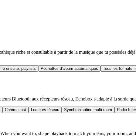
iothèque riche et consultable à partir de la musique que tu possèdes déj
lire ensuite, playlists
Pochettes d'album automatiques
Tous les formats 
eurs Bluetooth aux récepteurs réseau, Echobox s'adapte à la sortie que 
Chromecast
Lecteurs réseau
Synchronisation multi-room
Radio Inte
 When you want to, shape playback to match your ears, your room, and y