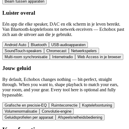
Beam tussen apparaten
Luister overal
Eén app die elke speaker, DAC en elk scherm in je leven bereikt.
Van Bluetooth-koptelefoons tot netwerk-receivers — Echobox past
zich aan de uitvoer aan die je gebruikt.
Android Auto
Bluetooth
USB-audioapparaten
SoundTouch-speakers
Chromecast
Netwerkspelers
Multi-room synchronisatie
Internetradio
Web Access in je browser
Jouw geluid
By default, Echobox changes nothing — bit-perfect, straight
through. When you want to, shape playback to match your ears,
your room, and your gear. Every tool here is optional and fully
bypassable.
Grafische en precisie-EQ
Ruimtecorrectie
Koptelefoontuning
Volumenormalisatie
Convolutie-engine
Geluidsprofielen per apparaat
Afspeelsnelheidsbediening