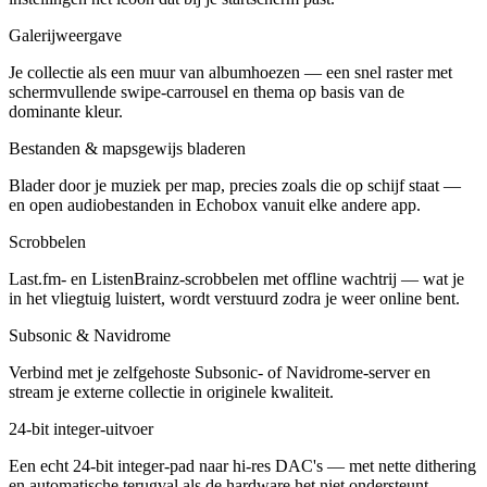
Galerijweergave
Je collectie als een muur van albumhoezen — een snel raster met
schermvullende swipe-carrousel en thema op basis van de
dominante kleur.
Bestanden & mapsgewijs bladeren
Blader door je muziek per map, precies zoals die op schijf staat —
en open audiobestanden in Echobox vanuit elke andere app.
Scrobbelen
Last.fm- en ListenBrainz-scrobbelen met offline wachtrij — wat je
in het vliegtuig luistert, wordt verstuurd zodra je weer online bent.
Subsonic & Navidrome
Verbind met je zelfgehoste Subsonic- of Navidrome-server en
stream je externe collectie in originele kwaliteit.
24-bit integer-uitvoer
Een echt 24-bit integer-pad naar hi-res DAC's — met nette dithering
en automatische terugval als de hardware het niet ondersteunt.