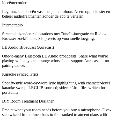
Ideeënrecorder
Leg muzikale ideeën vast met je microfoon. Neem op, beluister en
beheer audiofragmenten zonder de app te verlaten.
Internetradio
Stream duizenden radiostations met TuneIn-integratie en Radio-
Browser-zoekfunctie. Sla presets op voor snelle toegang.
LE Audio Broadcast (Auracast)
One-to-many Bluetooth LE Audio broadcasts. Share what you're
playing with anyone in range whose buds support Auracast — no
pairing dance.
Karaoke synced lyrics
Spotify-style word-by-word lyric highlighting with character-level
karaoke sweep. LRCLIB sourced; sidecar `.lrc` files written for
portability.
DIY Room Treatment Designer
Predict what your room needs before you buy a microphone. Five-
step wizard from dimensions to four ranked treatment plans with