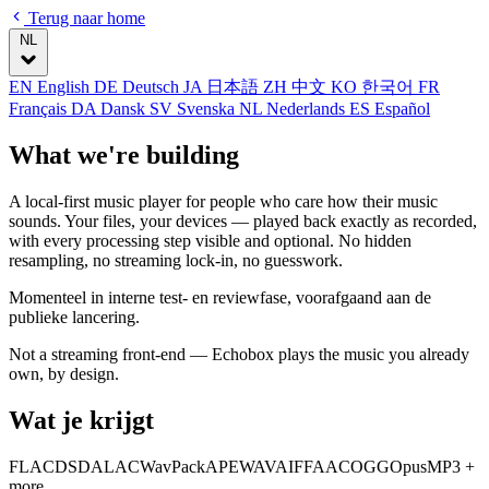
Terug naar home
NL
EN
English
DE
Deutsch
JA
日本語
ZH
中文
KO
한국어
FR
Français
DA
Dansk
SV
Svenska
NL
Nederlands
ES
Español
What we're building
A local-first music player for people who care how their music
sounds. Your files, your devices — played back exactly as recorded,
with every processing step visible and optional. No hidden
resampling, no streaming lock-in, no guesswork.
Momenteel in interne test- en reviewfase, voorafgaand aan de
publieke lancering.
Not a streaming front-end — Echobox plays the music you already
own, by design.
Wat je krijgt
FLAC
DSD
ALAC
WavPack
APE
WAV
AIFF
AAC
OGG
Opus
MP3
+
more