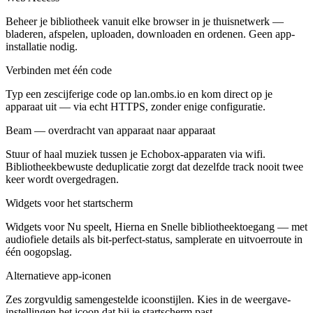
Beheer je bibliotheek vanuit elke browser in je thuisnetwerk —
bladeren, afspelen, uploaden, downloaden en ordenen. Geen app-
installatie nodig.
Verbinden met één code
Typ een zescijferige code op lan.ombs.io en kom direct op je
apparaat uit — via echt HTTPS, zonder enige configuratie.
Beam — overdracht van apparaat naar apparaat
Stuur of haal muziek tussen je Echobox-apparaten via wifi.
Bibliotheekbewuste deduplicatie zorgt dat dezelfde track nooit twee
keer wordt overgedragen.
Widgets voor het startscherm
Widgets voor Nu speelt, Hierna en Snelle bibliotheektoegang — met
audiofiele details als bit-perfect-status, samplerate en uitvoerroute in
één oogopslag.
Alternatieve app-iconen
Zes zorgvuldig samengestelde icoonstijlen. Kies in de weergave-
instellingen het icoon dat bij je startscherm past.