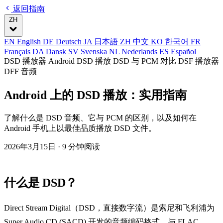
返回指南
ZH
EN
English
DE
Deutsch
JA
日本語
ZH
中文
KO
한국어
FR
Français
DA
Dansk
SV
Svenska
NL
Nederlands
ES
Español
DSD 播放器 Android
DSD 播放
DSD 与 PCM 对比
DSF 播放器
DFF 音频
Android 上的 DSD 播放：实用指南
了解什么是 DSD 音频、它与 PCM 的区别，以及如何在
Android 手机上以最佳品质播放 DSD 文件。
2026年3月15日
· 9 分钟阅读
什么是 DSD？
Direct Stream Digital（DSD，直接数字流）是索尼和飞利浦为
Super Audio CD (SACD) 开发的音频编码格式。与 FLAC、