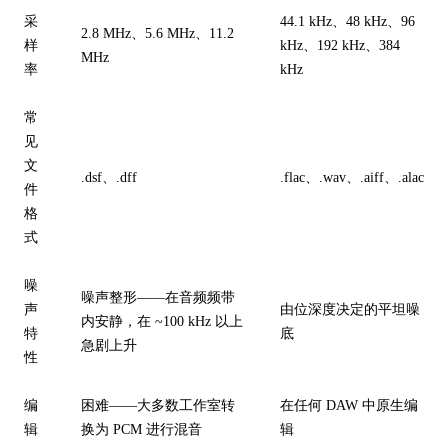
采
44.1 kHz、48 kHz、96
2.8 MHz、5.6 MHz、11.2
样
kHz、192 kHz、384
MHz
率
kHz
常
见
文
.dsf、.dff
.flac、.wav、.aiff、.alac
件
格
式
噪
噪声整形——在音频频带
声
由位深度决定的平坦噪
内安静，在 ~100 kHz 以上
特
底
急剧上升
性
编
困难——大多数工作室转
在任何 DAW 中原生编
辑
换为 PCM 进行混音
辑