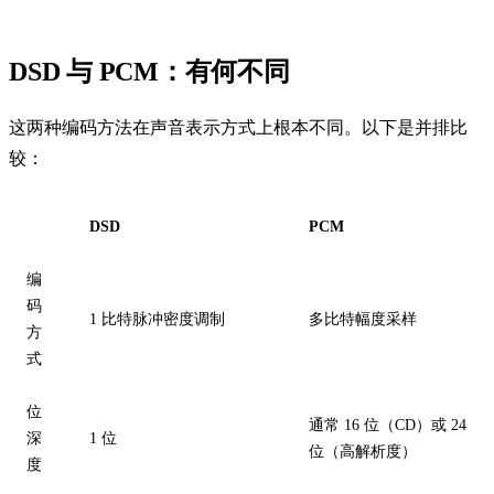
DSD 与 PCM：有何不同
这两种编码方法在声音表示方式上根本不同。以下是并排比
较：
DSD
PCM
编
码
1 比特脉冲密度调制
多比特幅度采样
方
式
位
通常 16 位（CD）或 24
深
1 位
位（高解析度）
度